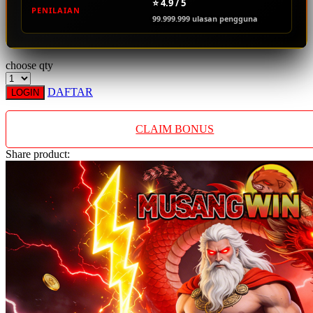
⭐ 4.9 / 5
Twistshake
PENILAIAN
99.999.999 ulasan pengguna
TY Toys
U
choose qty
DAFTAR
LOGIN
V
CLAIM BONUS
Veja
Share product:
Vitaflow
Vtech
W
Waterland
Wellness
X