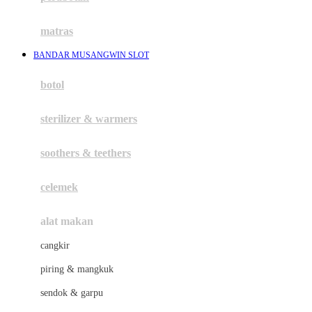
Happy Tummy
Hauck
matras
Havaianas
BANDAR MUSANGWIN SLOT
Hegen
botol
Hot Wheels
sterilizer & warmers
Hybrid
soothers & teethers
I
Inlacta DHA
celemek
Interlac
alat makan
Ivenet
cangkir
J
piring & mangkuk
Jack N Jill
sendok & garpu
Joie