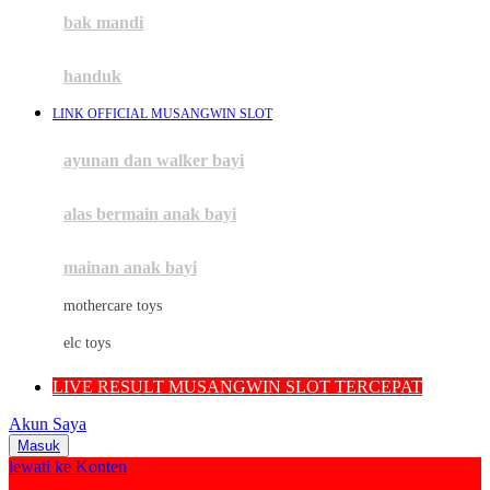
Moby
bak mandi
Momami
handuk
Mothercare
LINK OFFICIAL MUSANGWIN SLOT
Mustela
ayunan dan walker bayi
My Buddy Tag
My K
alas bermain anak bayi
N
mainan anak bayi
Naif
mothercare toys
Nike
elc toys
Nordic Natural
LIVE RESULT MUSANGWIN SLOT TERCEPAT
Nuby
Akun Saya
Nuna
Masuk
lewati ke Konten
O