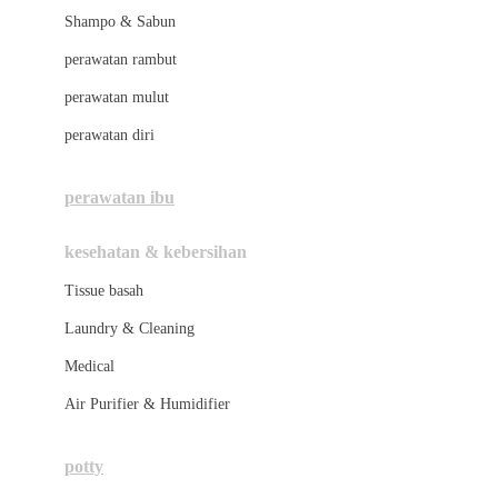
London Taxi
Shampo & Sabun
Love To Dream
perawatan rambut
perawatan mulut
M
perawatan diri
Magformers
Mama's Choice
perawatan ibu
Mamas&Papas
kesehatan & kebersihan
Mamaway
Tissue basah
Maxi Cosi
Laundry & Cleaning
Megabloks
Medical
Micro
Air Purifier & Humidifier
MiDeer
Mimi & Lula
potty
Mini Monkey