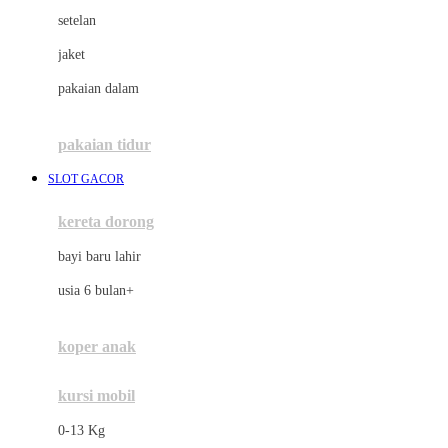
Dae Organics
setelan
Docare
jaket
Doona
pakaian dalam
Down To Earth
Drew
pakaian tidur
Dr. Brown's
SLOT GACOR
E
kereta dorong
ELC
bayi baru lahir
Ergobaby
usia 6 bulan+
Expert Care
koper anak
Ezyroller
kursi mobil
F
0-13 Kg
Felt So Sweet