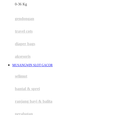
0-36 Kg
Fisher Price
Flipper
gendongan
Friends Of Sally
travel cots
G
diaper bags
Gb
Geko
aksesoris
Graco
MUSANGWIN SLOT GACOR
Gund
selimut
H
bantal & sprei
Habbie
Haenim
ranjang bayi & balita
Happy Horse
perabotan