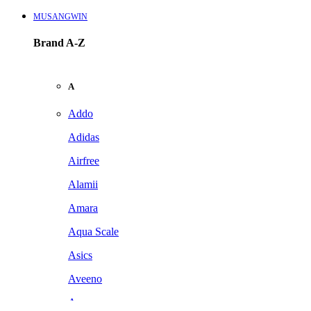
MUSANGWIN
Brand A-Z
A
Addo
Adidas
Airfree
Alamii
Amara
Aqua Scale
Asics
Aveeno
Awan