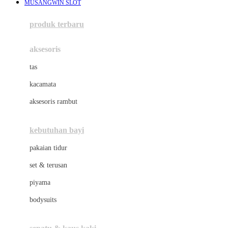
MUSANGWIN SLOT
Azetabio
produk terbaru
B
aksesoris
Baabaasheepz
tas
Babiators
kacamata
Baby Dove
aksesoris rambut
Baby Jogger
Baby Rovega
kebutuhan bayi
Babybee
pakaian tidur
Banana Boat
set & terusan
Banz
piyama
Barbie
bodysuits
Beaba
Beauty Barn