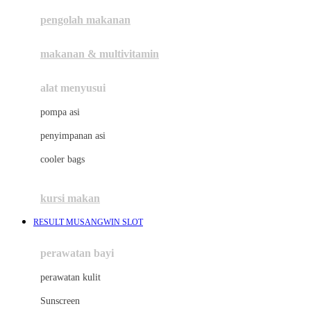
pengolah makanan
Joolz
Jujube
makanan & multivitamin
K
alat menyusui
Kiddycuts
pompa asi
Kumon
penyimpanan asi
L
cooler bags
Leapfrog
kursi makan
Leclerc
RESULT MUSANGWIN SLOT
Lee Vierra
Lillebaby
perawatan bayi
Little Bird Told Me
perawatan kulit
Little Miss Janis
Sunscreen