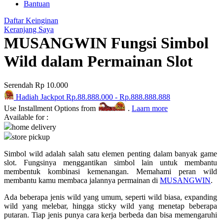
Bantuan
Q
Daftar Keinginan
QV Baby
Keranjang Saya
MUSANGWIN Fungsi Simbol
R
Wild dalam Permainan Slot
Real Shades
Red Castle
Serendah
Rp 10.000
Hadiah Jackpot
Rp.88.888.000
-
Rp.888.888.888
Ribbon Madness
Use Installment Options from
.
Laarn more
Available for :
S
home delivery
store pickup
Sebamed
Simbol wild adalah salah satu elemen penting dalam banyak game
Silver Cross
slot. Fungsinya menggantikan simbol lain untuk membantu
membentuk kombinasi kemenangan. Memahami peran wild
Simply Idea
membantu kamu membaca jalannya permainan di
MUSANGWIN
.
Skip Hop
Ada beberapa jenis wild yang umum, seperti wild biasa, expanding
wild yang melebar, hingga sticky wild yang menetap beberapa
Spectra
putaran. Tiap jenis punya cara kerja berbeda dan bisa memengaruhi